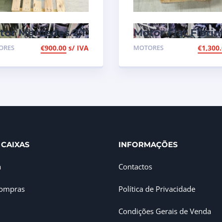
tor Mercedes 2.1
Motor Fiat Fiorin
I C220, ref 646
1.3 Multijet de 20
ORES
€
900.00
s/ IVA
MOTORES
€
1,300
1
de 90cv, ref
199A3000
 CAIXAS
INFORMAÇÕES
a
Contactos
Compras
Política de Privacidade
Condições Gerais de Venda