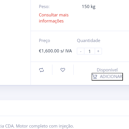
Peso:
150 kg
Consultar mais
informações
Preço
Quantidade
€
1,600.00
s/ IVA
-
+
Disponível
ADICIONAR
cia CDA. Motor completo com injeção.