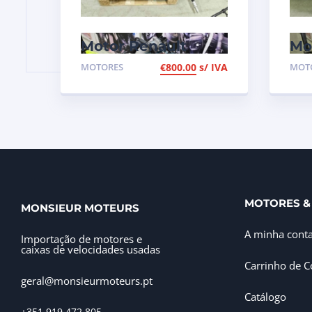
Motor Renault
Mo
Laguna 1.9 DCI de
CD
MOTORES
€
800.00
s/ IVA
MOT
120cv, ref F9Q750
96
MOTORES &
MONSIEUR MOTEURS
A minha cont
Importação de motores e
caixas de velocidades usadas
Carrinho de 
geral@monsieurmoteurs.pt
Catálogo
+351 919 472 805