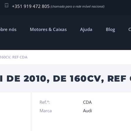
+351 919 472 805
obre nós
Motores & Caixas
Ajuda
Blog
C
 160CV, REF CDA
I DE 2010, DE 160CV, REF
Ref.ª:
CDA
Marca
Audi