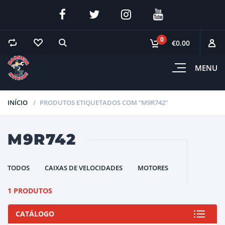
0
€0.00
MENU
INÍCIO
PRODUTOS ETIQUETADOS COM “M9R742”
M9R742
TODOS
CAIXAS DE VELOCIDADES
MOTORES
1 PRODUTOS
CATÁLOGO