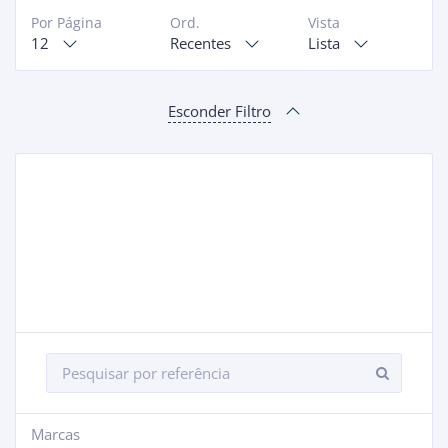
Por Página
Ord.
Vista
12
Recentes
Lista
Esconder Filtro
Marcas
+