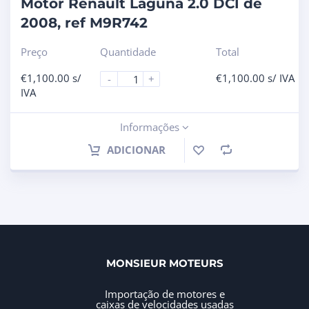
Motor Renault Laguna 2.0 DCI de
2008, ref M9R742
Preço
Quantidade
Total
€
1,100.00
s/
€
1,100.00
s/ IVA
-
+
IVA
Informações
ADICIONAR
MONSIEUR MOTEURS
Importação de motores e
caixas de velocidades usadas