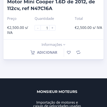
Motor Mini Cooper 1.6D de 2012, de
112cv, ref N47C16A
Preço
Quantidade
Total
€
2,500.00
s/
€
2,500.00
s/ IVA
-
+
IVA
Informações
ADICIONAR
MONSIEUR MOTEURS
Importação de motores e
caixas de velocidades usadas