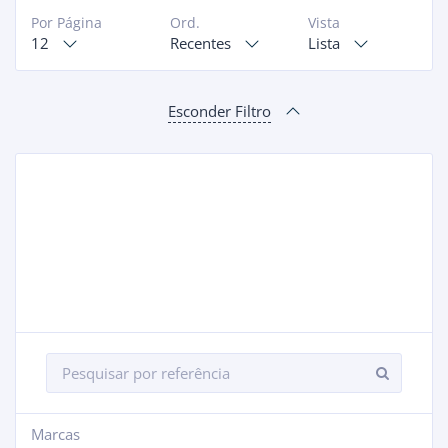
Por Página
Ord.
Vista
12
Recentes
Lista
Esconder Filtro
Marcas
+