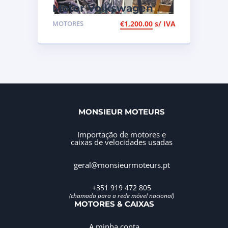
Motor Volkswagen
Passat 2.0 TDI de
MOTORES
€
1,200.00
s/ IVA
2008, de 140cv, ref
BMM
MONSIEUR MOTEURS
Importação de motores e
caixas de velocidades usadas
geral@monsieurmoteurs.pt
+351 919 472 805
(chamada para a rede móvel nacional)
MOTORES & CAIXAS
A minha conta