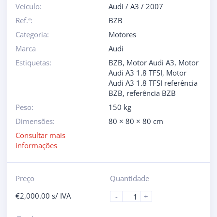
Veículo:
Audi
/
A3
/
2007
Ref.ª:
BZB
Categoria:
Motores
Marca
Audi
Estiquetas:
BZB
,
Motor Audi A3
,
Motor
Audi A3 1.8 TFSI
,
Motor
Audi A3 1.8 TFSI referência
BZB
,
referência BZB
Peso:
150 kg
Dimensões:
80 × 80 × 80 cm
Consultar mais
informações
Preço
Quantidade
€
2,000.00
s/ IVA
-
+