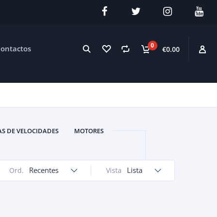
0
ontactos
€0.00
AS DE VELOCIDADES
MOTORES
Recentes
Lista
Ord.
Vista