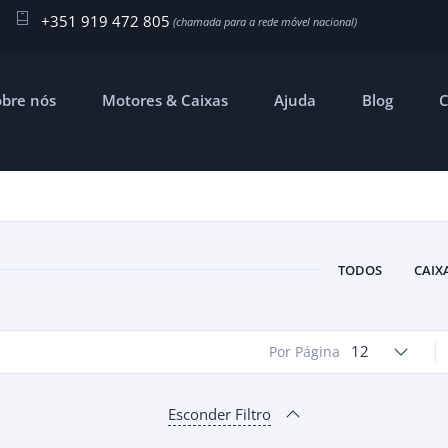
+351 919 472 805
obre nós
Motores & Caixas
Ajuda
Blog
C
TODOS
CAIX
12
Por Página
Esconder Filtro