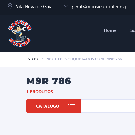
Vila Nova de Gaia
geral@monsieurmoteurs.pt
Home
S
INÍCIO
PRODUTOS ETIQUETADOS COM “M9R 786”
M9R 786
1 PRODUTOS
CATÁLOGO