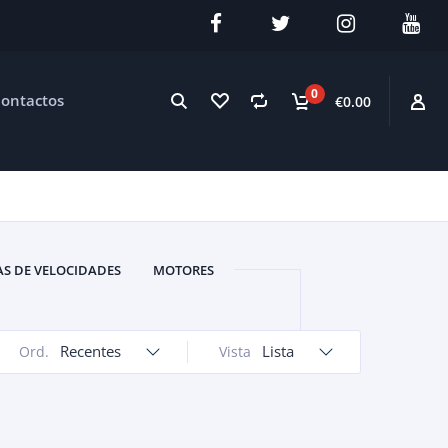
0
ontactos
€0.00
AS DE VELOCIDADES
MOTORES
Recentes
Lista
Ord.
Vista