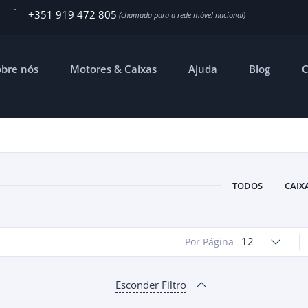
+351 919 472 805
obre nós
Motores & Caixas
Ajuda
Blog
C
TODOS
CAIX
12
Por Página
Esconder Filtro