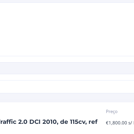
Preço
affic 2.0 DCI 2010, de 115cv, ref
€
1,800.00
s/