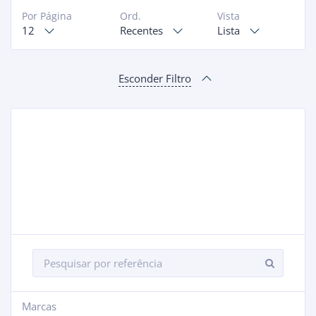
Por Página
Ord.
Vista
12
Recentes
Lista
Esconder Filtro
Marcas
+