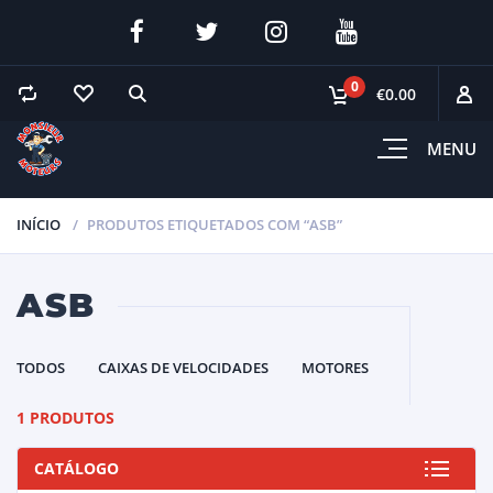
0
€0.00
MENU
INÍCIO
PRODUTOS ETIQUETADOS COM “ASB”
ASB
TODOS
CAIXAS DE VELOCIDADES
MOTORES
1 PRODUTOS
CATÁLOGO