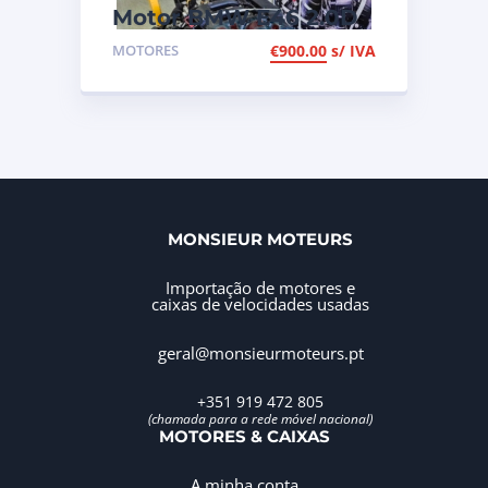
Motor BMW E46 2.0D
de 2002, de 150cv, ref
MOTORES
€
900.00
s/ IVA
204D4
MONSIEUR MOTEURS
Importação de motores e
caixas de velocidades usadas
geral@monsieurmoteurs.pt
+351 919 472 805
(chamada para a rede móvel nacional)
MOTORES & CAIXAS
A minha conta