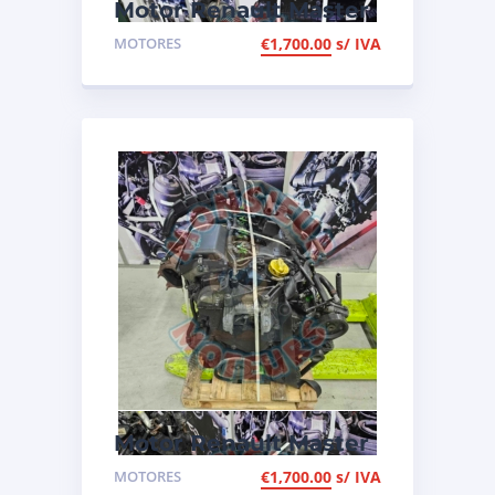
Motor Renault Master
2.5 DCI, ref G9U 650
MOTORES
€
1,700.00
s/ IVA
Motor Renault Master
2.5 DCI, ref G9U 632
MOTORES
€
1,700.00
s/ IVA