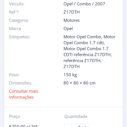
Veículo:
Opel
/
Combo
/
2007
Ref.ª:
Z17DTH
Categoria:
Motores
Marca
Opel
Estiquetas:
Motor Opel Combo
,
Motor
Opel Combo 1.7 cdti
,
Motor Opel Combo 1.7
CDTI referência Z17DTH
,
referência Z17DTH
,
Z17DTH
Peso:
150 kg
Dimensões:
80 × 80 × 80 cm
Consultar mais
informações
Preço
Quantidade
€
750.00
s/ IVA
-
+