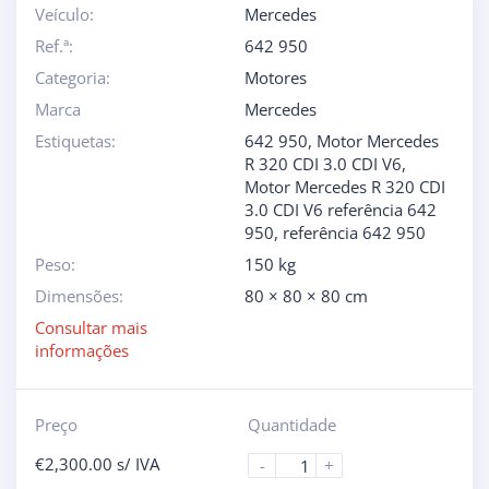
Veículo:
Mercedes
Ref.ª:
642 950
Categoria:
Motores
Marca
Mercedes
Estiquetas:
642 950
,
Motor Mercedes
R 320 CDI 3.0 CDI V6
,
Motor Mercedes R 320 CDI
3.0 CDI V6 referência 642
950
,
referência 642 950
Peso:
150 kg
Dimensões:
80 × 80 × 80 cm
Consultar mais
informações
Preço
Quantidade
€
2,300.00
s/ IVA
-
+