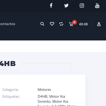
0
ontactos
€0.00
D4HB
Categoria:
Motores
Estiquetas:
D4HB
,
Motor Kia
Sorento
,
Motor Kia