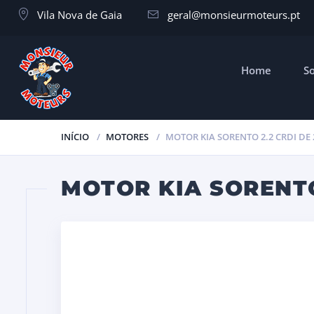
Vila Nova de Gaia
geral@monsieurmoteurs.pt
Home
S
INÍCIO
MOTORES
MOTOR KIA SORENTO 2.2 CRDI DE 
MOTOR KIA SORENTO 