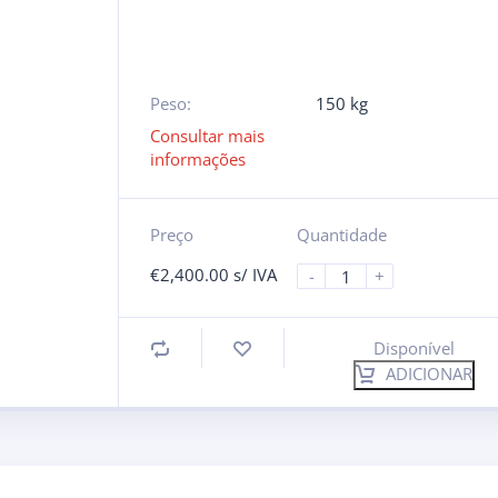
Peso:
150 kg
Consultar mais
informações
Preço
Quantidade
€
2,400.00
s/ IVA
-
+
Disponível
ADICIONAR