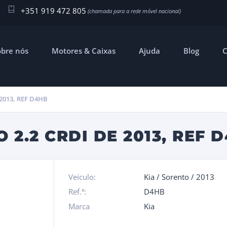
+351 919 472 805
obre nós
Motores & Caixas
Ajuda
Blog
C
2013, REF D4HB
2.2 CRDI DE 2013, REF 
Veículo:
Kia
/
Sorento
/
2013
Ref.ª:
D4HB
Marca
Kia