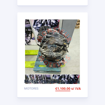
Motor Renault Laguna
2.0 DCI de 2008, ref
MOTORES
€
1,100.00
s/ IVA
M9R742