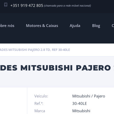
+351 919 472 805
obre nós
Motores & Caixas
Ajuda
Blog
C
DES MITSUBISHI PAJERO 2.8 TD, REF 30-40LE
ES MITSUBISHI PAJERO 2
Veículo:
Mitsubishi
/
Pajero
Ref.ª:
30-40LE
Marca
Mitsubishi