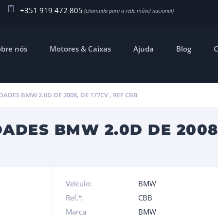
+351 919 472 805
obre nós
Motores & Caixas
Ajuda
Blog
C
DADES BMW 2.0D DE 2008, DE 177CV , REF CBB
ADES BMW 2.0D DE 2008,
Veículo:
BMW
Ref.ª:
CBB
Marca
BMW