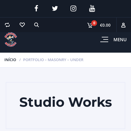
0
€0.00
MENU
INÍCIO
PORTFOLIO – MASONRY – UNDER
Studio Works