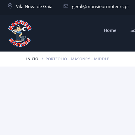
Vila Nova de Gaia
geral@monsieurmoteurs.pt
Home
S
INÍCIO
PORTFOLIO – MASONRY – MIDDLE