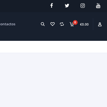
0
ontactos
€0.00