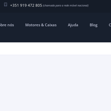
+351 919 472 805
obre nós
Motores & Caixas
Ajuda
Blog
C