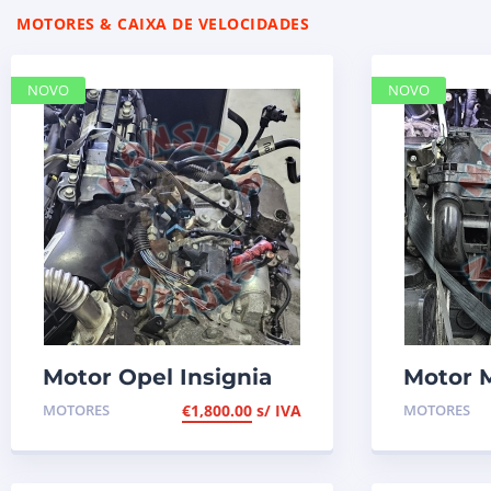
MOTORES & CAIXA DE VELOCIDADES
NOVO
NOVO
Motor Opel Insignia
Motor 
1.6 CDTI, ref B16DTH
Sprinte
MOTORES
€
1,800.00
s/ IVA
MOTORES
2005, r