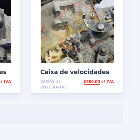
es
Caixa de velocidades
I,
PSA 1.2i de 2018, ref
s/ IVA
CAIXAS DE
€
350.00
s/ IVA
20A730
VELOCIDADES