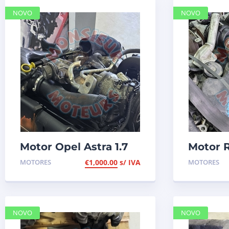
NOVO
NOVO
Motor Opel Astra 1.7
Motor 
CDTI de 2009, de
Megane 
MOTORES
€
1,000.00
s/ IVA
MOTORES
125cv, ref Z17DTR
2014, d
636
NOVO
NOVO