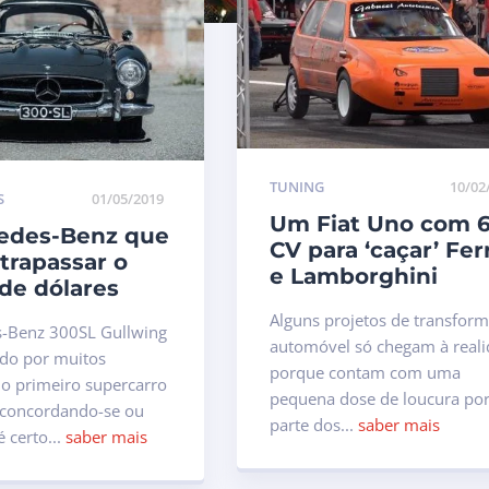
TUNING
10/02
S
01/05/2019
Um Fiat Uno com 
edes-Benz que
CV para ‘caçar’ Ferr
trapassar o
e Lamborghini
de dólares
Alguns projetos de transfor
-Benz 300SL Gullwing
automóvel só chegam à real
ado por muitos
porque contam com uma
 o primeiro supercarro
pequena dose de loucura po
 concordando-se ou
parte dos...
saber mais
 certo...
saber mais