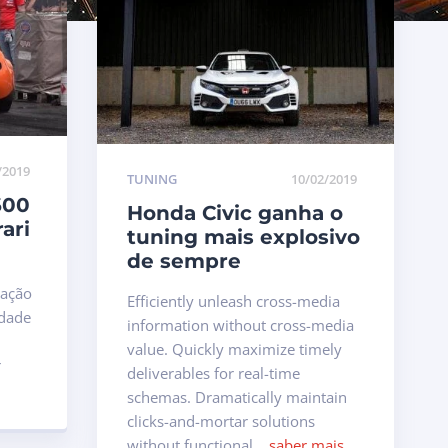
/2019
TUNING
10/02/2019
600
Honda Civic ganha o
ari
tuning mais explosivo
de sempre
mação
Efficiently unleash cross-media
idade
information without cross-media
value. Quickly maximize timely
r
deliverables for real-time
schemas. Dramatically maintain
clicks-and-mortar solutions
without functional...
saber mais