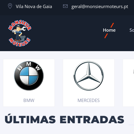
Vila Nova de Gaia
geral@monsieurmoteurs.pt
Home
S
BMW
MERCEDES
ÚLTIMAS ENTRADAS