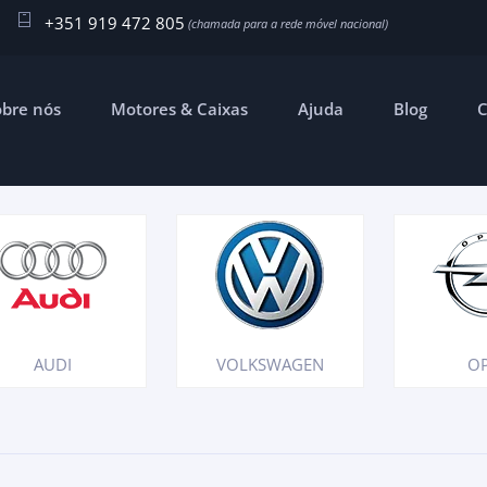
+351 919 472 805
obre nós
Motores & Caixas
Ajuda
Blog
C
AUDI
VOLKSWAGEN
O