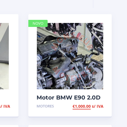
NOVO
Motor BMW E90 2.0D
9,
de 2006, de 163cv, ref
s/ IVA
MOTORES
€
1,000.00
s/ IVA
204D4