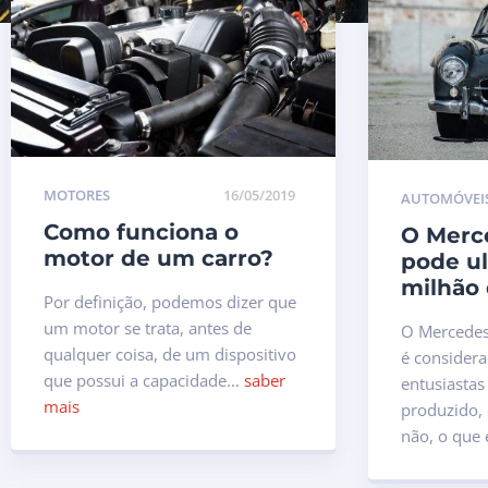
MOTORES
16/05/2019
AUTOMÓVEI
Como funciona o
O Merc
motor de um carro?
pode ul
milhão 
Por definição, podemos dizer que
um motor se trata, antes de
O Mercedes
qualquer coisa, de um dispositivo
é consider
que possui a capacidade...
saber
entusiastas
mais
produzido,
não, o que é