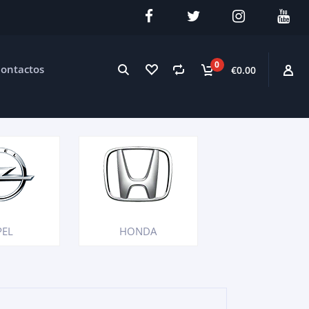
0
ontactos
€0.00
PEL
HONDA