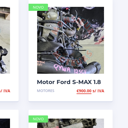
NOVO
Motor Ford S-MAX 1.8
TDCI de 2010, de
s/ IVA
MOTORES
€
900.00
s/ IVA
 K9K
125cv, ref QYWA
NOVO