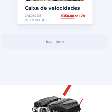
Caixa de velocidades
PSA 1.2i de 2018, ref
CAIXAS DE
€
350.00
s/ IVA
20A730
VELOCIDADES
load more