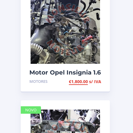
Motor Opel Insignia 1.6
CDTI, ref B16DTH
MOTORES
€
1,800.00
s/ IVA
NOVO