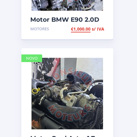
Motor BMW E90 2.0D
de 2006, de 163cv, ref
MOTORES
€
1,000.00
s/ IVA
204D4
NOVO