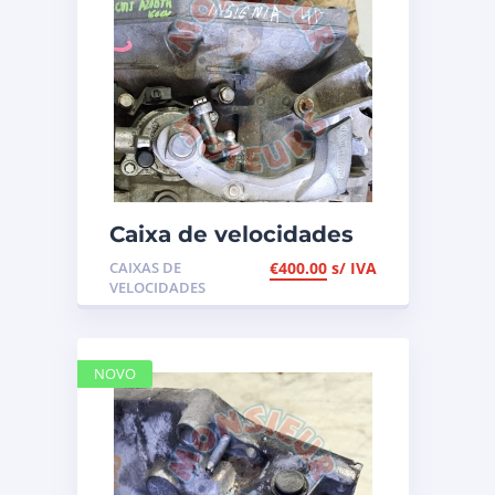
Caixa de velocidades
Opel Insignia 2.0 CDTI
CAIXAS DE
€
400.00
s/ IVA
de 160cv, ref M32,
VELOCIDADES
55194293
NOVO