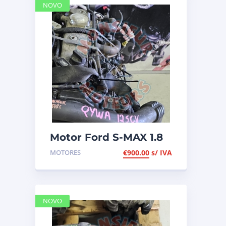
NOVO
Motor Ford S-MAX 1.8
TDCI de 2010, de 125cv,
MOTORES
€
900.00
s/ IVA
ref QYWA
NOVO