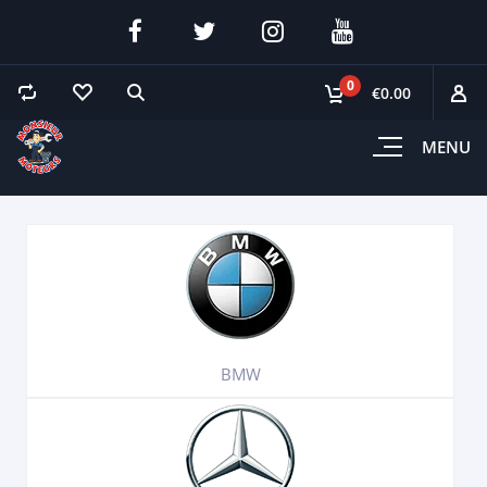
0
€0.00
MENU
BMW