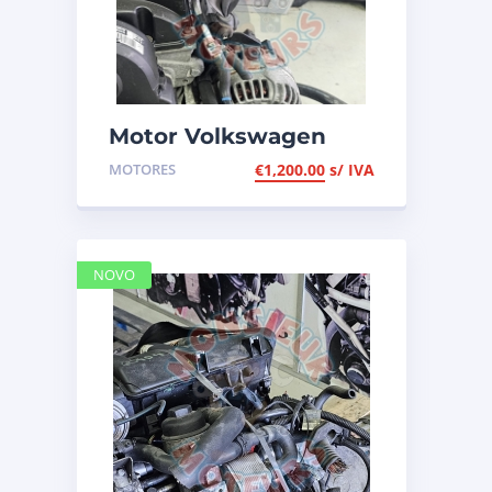
Motor Volkswagen
Polo 1.4 TDI de 2009,
MOTORES
€
1,200.00
s/ IVA
de 80cv, ref BMS
NOVO