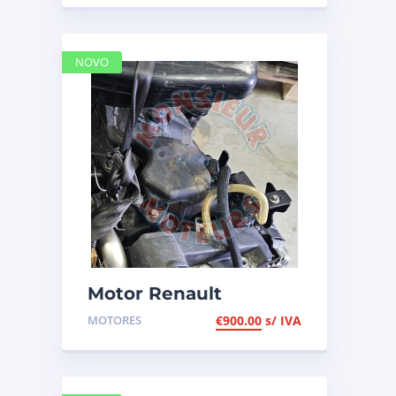
636
NOVO
Motor Renault
Megane 1.5 DCI de
MOTORES
€
900.00
s/ IVA
2013, de 110cv, ref K9K
636