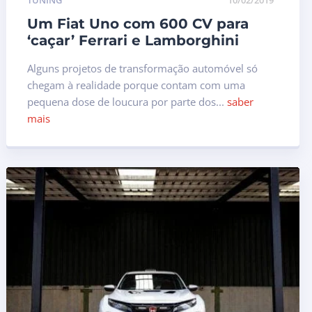
TUNING
10/02/2019
Um Fiat Uno com 600 CV para
‘caçar’ Ferrari e Lamborghini
Alguns projetos de transformação automóvel só
chegam à realidade porque contam com uma
pequena dose de loucura por parte dos...
saber
mais