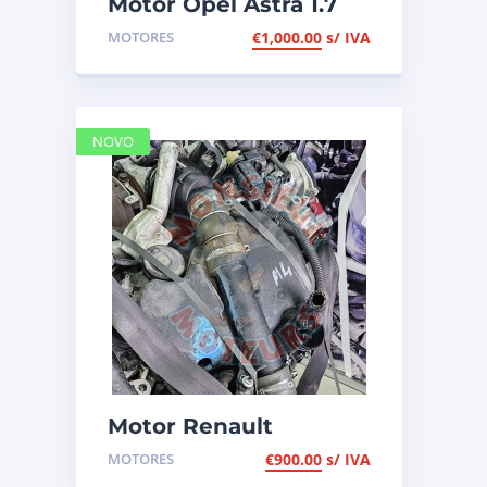
Motor Opel Astra 1.7
CDTI de 2009, de
MOTORES
€
1,000.00
s/ IVA
125cv, ref Z17DTR
NOVO
Motor Renault
Megane 1.5 DCI de
MOTORES
€
900.00
s/ IVA
2014, de 110cv, ref K9K