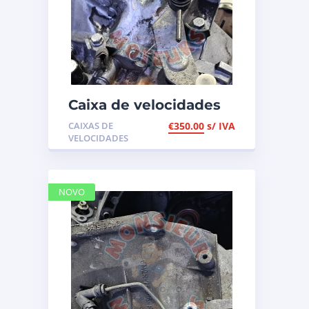
Caixa de velocidades
PSA 1.2i de 2017, ref
CAIXAS DE
€
350.00
s/ IVA
20CR03
VELOCIDADES
NOVO